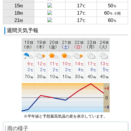
15
17
50
時
℃
％
18
17
60
時
℃
％ 小雨
21
17
60
時
℃
％
週間天気予報
※平年値と予想最高気温の差を表示しています。
雨の様子