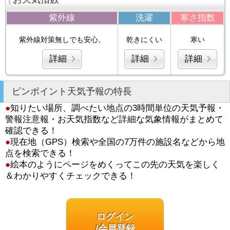
紫外線
洗濯
寒さ指数
紫外線対策無しでも安心。
乾きにくい
寒い
詳細
詳細
詳細
ピンポイント天気予報の特長
●
知りたい場所、調べたい地点の3時間単位の天気予報・
警報注意報・お天気指数など詳細な気象情報がまとめて
確認できる！
●
現在地（GPS）検索や全国の7万件の施設名などから地
点を検索できる！
●
絵本のようにページをめくってこの先の天気を楽しく
＆わかりやすくチェックできる！
ログイン
/会員登録