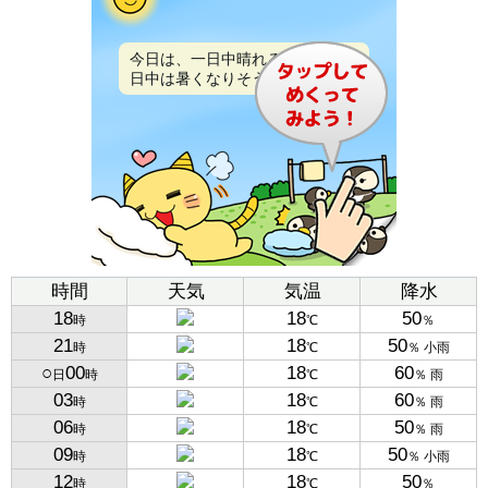
今日は、一日中晴れるでしょう。
日中は暑くなりそうです。
時間
天気
気温
降水
18
18
50
時
℃
％
21
18
50
時
℃
％ 小雨
○
00
18
60
日
時
℃
％ 雨
03
18
60
時
℃
％ 雨
06
18
50
時
℃
％ 雨
09
18
50
時
℃
％ 小雨
12
18
50
時
℃
％