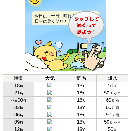
今日は、一日中晴れるでしょう。
日中は暑くなりそうです。
時間
天気
気温
降水
18
18
50
時
℃
％
21
18
50
時
℃
％ 小雨
○
00
18
60
日
時
℃
％ 雨
03
18
60
時
℃
％ 雨
06
18
50
時
℃
％ 雨
09
18
50
時
℃
％ 小雨
12
18
50
時
℃
％