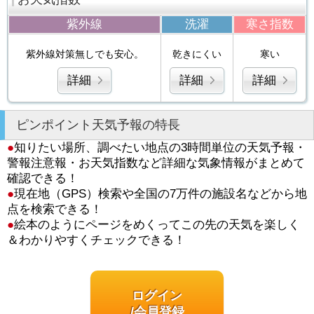
紫外線
洗濯
寒さ指数
紫外線対策無しでも安心。
乾きにくい
寒い
詳細
詳細
詳細
ピンポイント天気予報の特長
●
知りたい場所、調べたい地点の3時間単位の天気予報・
警報注意報・お天気指数など詳細な気象情報がまとめて
確認できる！
●
現在地（GPS）検索や全国の7万件の施設名などから地
点を検索できる！
●
絵本のようにページをめくってこの先の天気を楽しく
＆わかりやすくチェックできる！
ログイン
/会員登録