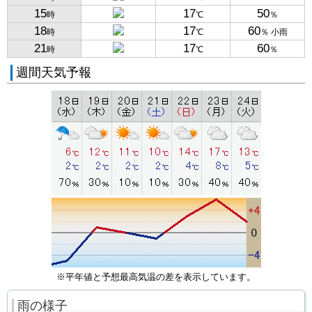
15
17
50
時
℃
％
18
17
60
時
℃
％ 小雨
21
17
60
時
℃
％
週間天気予報
※平年値と予想最高気温の差を表示しています。
雨の様子