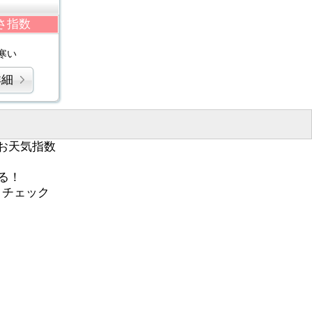
さ指数
寒い
詳細
お天気指数
る！
くチェック