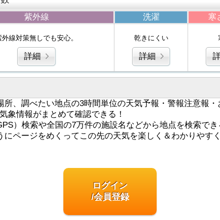
紫外線
洗濯
寒
紫外線対策無しでも安心。
乾きにくい
詳細
詳細
場所、調べたい地点の3時間単位の天気予報・警報注意報・
気象情報がまとめて確認できる！
GPS）検索や全国の7万件の施設名などから地点を検索でき
うにページをめくってこの先の天気を楽しく＆わかりやす
ログイン
/会員登録