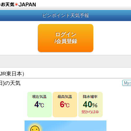
の
ピンポイント天気予報
ログイン
/会員登録
JR東日本）
日)の天気
My