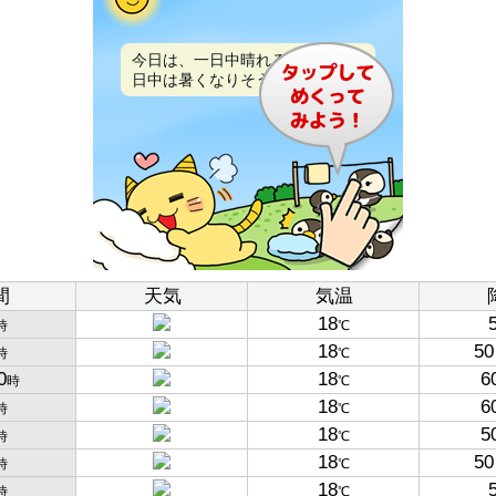
今日は、一日中晴れるでしょう。
日中は暑くなりそうです。
間
天気
気温
18
時
℃
18
50
時
℃
0
18
6
時
℃
18
6
時
℃
18
5
時
℃
18
50
時
℃
18
時
℃