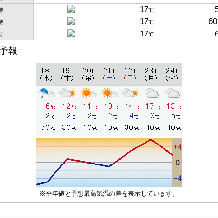
17
時
℃
17
60
時
℃
17
時
℃
予報
※平年値と予想最高気温の差を表示しています。
子