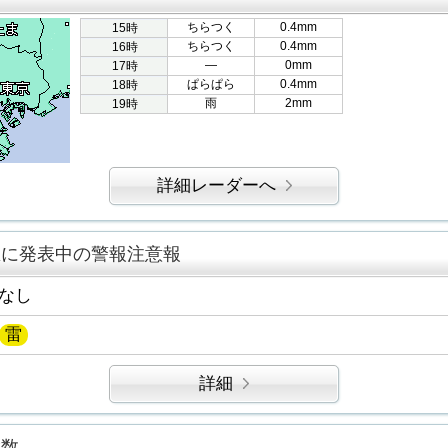
ちらつく
0.4mm
15時
ちらつく
0.4mm
16時
―
0mm
17時
ぱらぱら
0.4mm
18時
雨
2mm
19時
詳細レーダーへ
区に発表中の警報注意報
なし
雷
詳細
指数