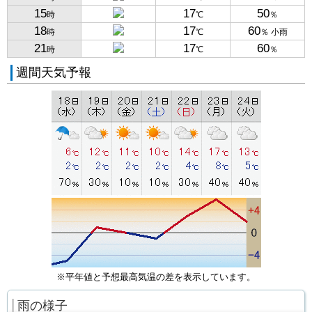
15
17
50
時
℃
％
18
17
60
時
℃
％ 小雨
21
17
60
時
℃
％
週間天気予報
※平年値と予想最高気温の差を表示しています。
雨の様子