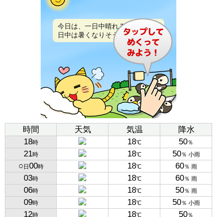
今日は、一日中晴れるでしょう。
日中は暑くなりそうです。
時間
天気
気温
降水
18
18
50
時
℃
％
21
18
50
時
℃
％ 小雨
○
00
18
60
日
時
℃
％ 雨
03
18
60
時
℃
％ 雨
06
18
50
時
℃
％ 雨
09
18
50
時
℃
％ 小雨
12
18
50
時
℃
％