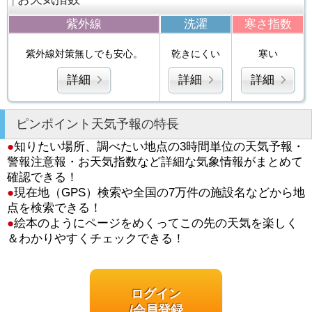
紫外線
洗濯
寒さ指数
紫外線対策無しでも安心。
乾きにくい
寒い
詳細
詳細
詳細
ピンポイント天気予報の特長
●
知りたい場所、調べたい地点の3時間単位の天気予報・
警報注意報・お天気指数など詳細な気象情報がまとめて
確認できる！
●
現在地（GPS）検索や全国の7万件の施設名などから地
点を検索できる！
●
絵本のようにページをめくってこの先の天気を楽しく
＆わかりやすくチェックできる！
ログイン
/会員登録