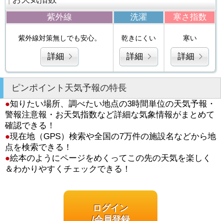
紫外線
洗濯
寒さ指数
紫外線対策無しでも安心。
乾きにくい
寒い
詳細
詳細
詳細
ピンポイント天気予報の特長
●
知りたい場所、調べたい地点の3時間単位の天気予報・
警報注意報・お天気指数など詳細な気象情報がまとめて
確認できる！
●
現在地（GPS）検索や全国の7万件の施設名などから地
点を検索できる！
●
絵本のようにページをめくってこの先の天気を楽しく
＆わかりやすくチェックできる！
ログイン
/会員登録