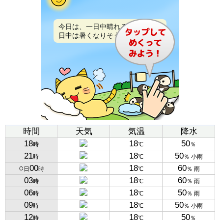
今日は、一日中晴れるでしょう。
日中は暑くなりそうです。
時間
天気
気温
降水
18
18
50
時
℃
％
21
18
50
時
℃
％ 小雨
○
00
18
60
日
時
℃
％ 雨
03
18
60
時
℃
％ 雨
06
18
50
時
℃
％ 雨
09
18
50
時
℃
％ 小雨
12
18
50
時
℃
％