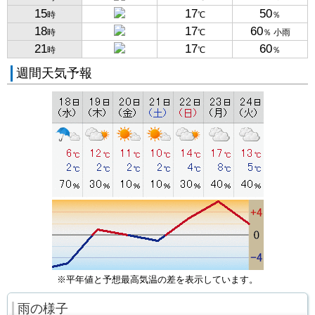
15
17
50
時
℃
％
18
17
60
時
℃
％ 小雨
21
17
60
時
℃
％
週間天気予報
※平年値と予想最高気温の差を表示しています。
雨の様子