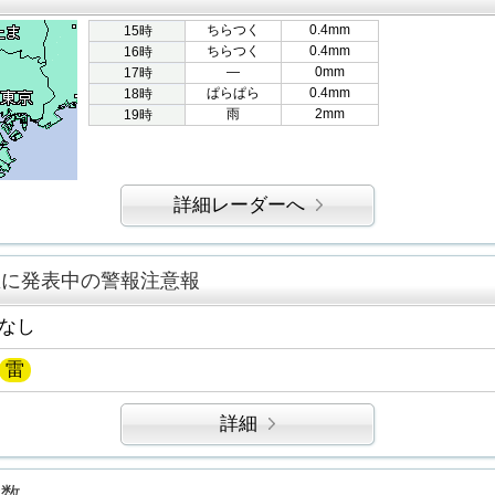
ちらつく
0.4mm
15時
ちらつく
0.4mm
16時
―
0mm
17時
ぱらぱら
0.4mm
18時
雨
2mm
19時
詳細レーダーへ
区に発表中の警報注意報
なし
雷
詳細
指数