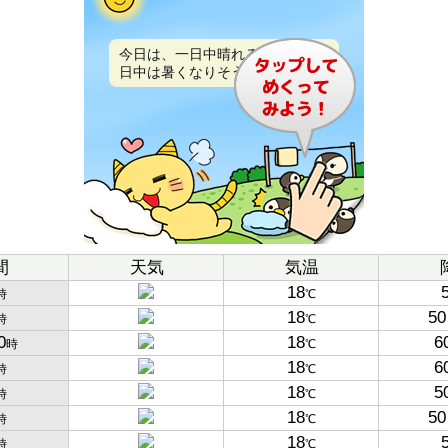
今日は、一日中晴れるでしょう。
日中は暑くなりそうです。
間
天気
気温
18
時
℃
18
50
時
℃
0
18
6
時
℃
18
6
時
℃
18
5
時
℃
18
50
時
℃
18
時
℃