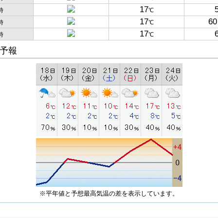
17
時
℃
17
60
時
℃
17
時
℃
予報
※平年値と予想最高気温の差を表示しています。
子