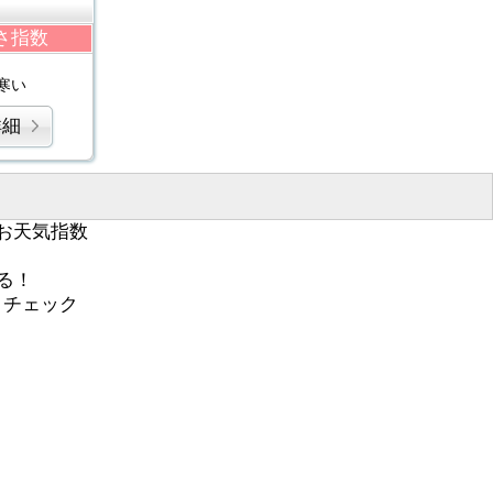
さ指数
寒い
詳細
お天気指数
る！
くチェック