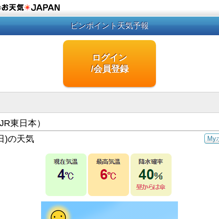
の
ピンポイント天気予報
ログイン
/会員登録
JR東日本）
日)の天気
My