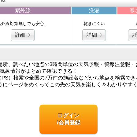
紫外線
洗濯
寒
紫外線対策無しでも安心。
乾きにくい
詳細
詳細
場所、調べたい地点の3時間単位の天気予報・警報注意報・
気象情報がまとめて確認できる！
GPS）検索や全国の7万件の施設名などから地点を検索でき
うにページをめくってこの先の天気を楽しく＆わかりやす
ログイン
/会員登録