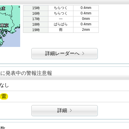
ちらつく
0.4mm
15時
ちらつく
0.4mm
16時
―
0mm
17時
ぱらぱら
0.4mm
18時
雨
2mm
19時
詳細レーダーへ
区に発表中の警報注意報
なし
雷
詳細
指数