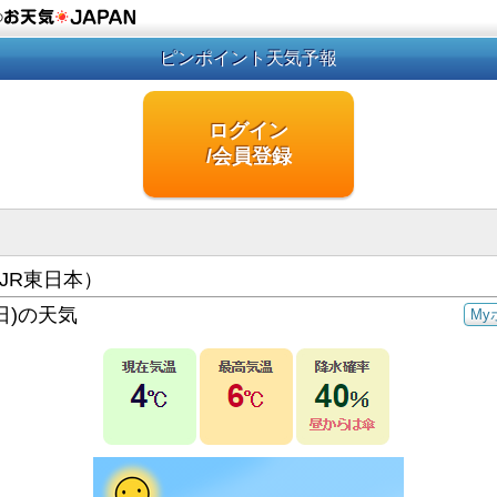
の
ピンポイント天気予報
ログイン
/会員登録
JR東日本）
日)の天気
My