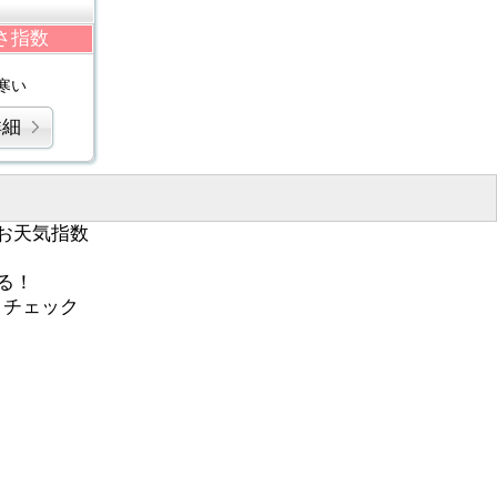
さ指数
寒い
詳細
お天気指数
る！
くチェック