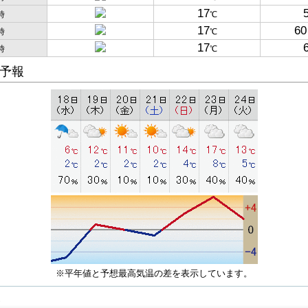
17
時
℃
17
60
時
℃
17
時
℃
予報
※平年値と予想最高気温の差を表示しています。
子