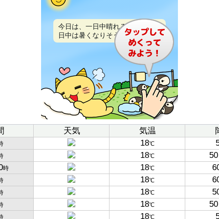
今日は、一日中晴れるでしょう。
日中は暑くなりそうです。
間
天気
気温
18
時
℃
18
50
時
℃
0
18
6
時
℃
18
6
時
℃
18
5
時
℃
18
50
時
℃
18
時
℃