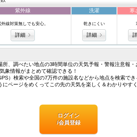
紫外線
洗濯
寒
紫外線対策無しでも安心。
乾きにくい
詳細
詳細
場所、調べたい地点の3時間単位の天気予報・警報注意報・
気象情報がまとめて確認できる！
GPS）検索や全国の7万件の施設名などから地点を検索でき
うにページをめくってこの先の天気を楽しく＆わかりやす
ログイン
/会員登録