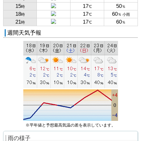
15
17
50
時
℃
％
18
17
60
時
℃
％ 小雨
21
17
60
時
℃
％
週間天気予報
※平年値と予想最高気温の差を表示しています。
雨の様子