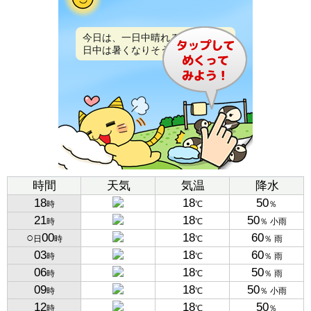
今日は、一日中晴れるでしょう。
日中は暑くなりそうです。
時間
天気
気温
降水
18
18
50
時
℃
％
21
18
50
時
℃
％ 小雨
○
00
18
60
日
時
℃
％ 雨
03
18
60
時
℃
％ 雨
06
18
50
時
℃
％ 雨
09
18
50
時
℃
％ 小雨
12
18
50
時
℃
％