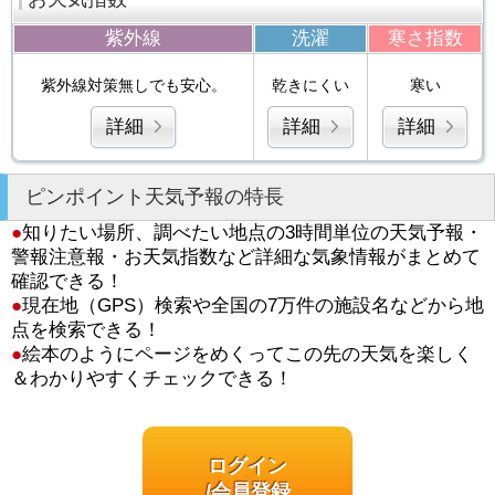
紫外線
洗濯
寒さ指数
紫外線対策無しでも安心。
乾きにくい
寒い
詳細
詳細
詳細
ピンポイント天気予報の特長
●
知りたい場所、調べたい地点の3時間単位の天気予報・
警報注意報・お天気指数など詳細な気象情報がまとめて
確認できる！
●
現在地（GPS）検索や全国の7万件の施設名などから地
点を検索できる！
●
絵本のようにページをめくってこの先の天気を楽しく
＆わかりやすくチェックできる！
ログイン
/会員登録