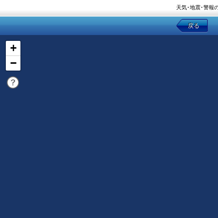
天気･地震･警報
戻る
+
−