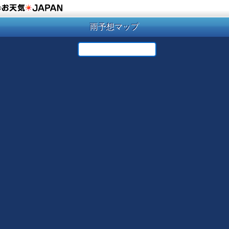
の
雨予想マップ