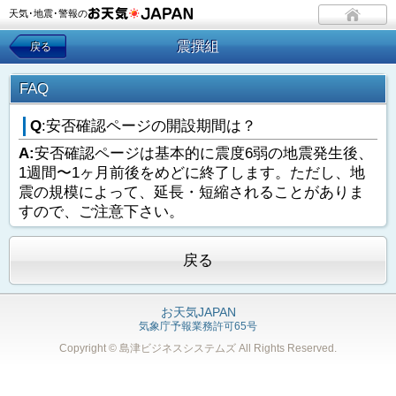
天気･地震･警報の
震撰組
戻る
FAQ
Q
:安否確認ページの開設期間は？
A:
安否確認ページは基本的に震度6弱の地震発生後、
1週間〜1ヶ月前後をめどに終了します。ただし、地
震の規模によって、延長・短縮されることがありま
すので、ご注意下さい。
戻る
お天気JAPAN
気象庁予報業務許可65号
Copyright © 島津ビジネスシステムズ
All Rights Reserved.