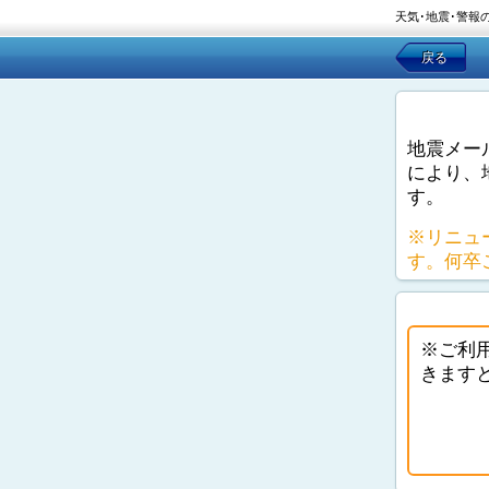
天気･地震･警報
戻る
地震メー
により、
す。
※リニュ
す。何卒
※ご利
きます