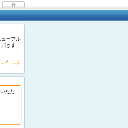
ニューアル
く届きま
了いたしま
録いただ
。