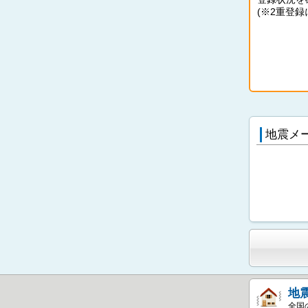
(※2重登録
地震メ
地
全国