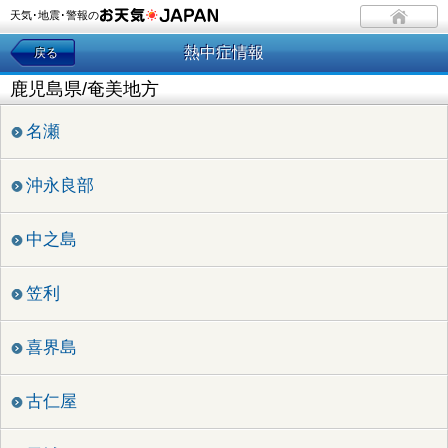
天気･地震･警報の
熱中症情報
戻る
鹿児島県/奄美地方
名瀬
沖永良部
中之島
笠利
喜界島
古仁屋