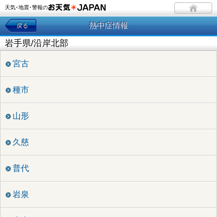
天気･地震･警報の
熱中症情報
戻る
岩手県/沿岸北部
宮古
種市
山形
久慈
普代
岩泉