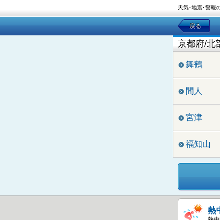
天気･地震･警報
戻る
京都府/北
舞鶴
間人
宮津
福知山
熱
熱中