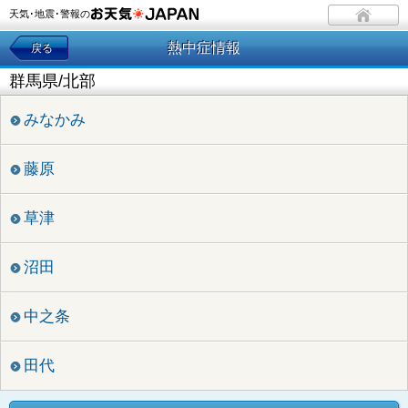
天気･地震･警報の
熱中症情報
戻る
群馬県/北部
みなかみ
藤原
草津
沼田
中之条
田代