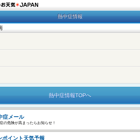
の
熱中症情報
南
熱中症情報TOPへ
中症メール
症の危険が高まったらお知らせ！
ンポイント天気予報