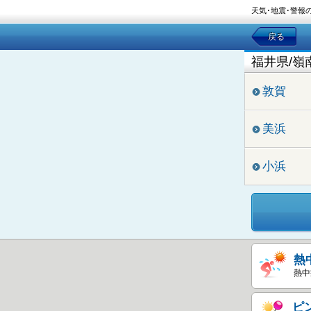
天気･地震･警報
戻る
福井県/嶺
敦賀
美浜
小浜
熱
熱中
ピ