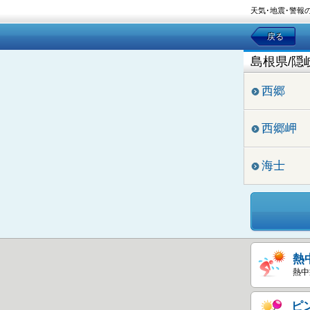
天気･地震･警報
戻る
島根県/隠
西郷
西郷岬
海士
熱
熱中
ピ