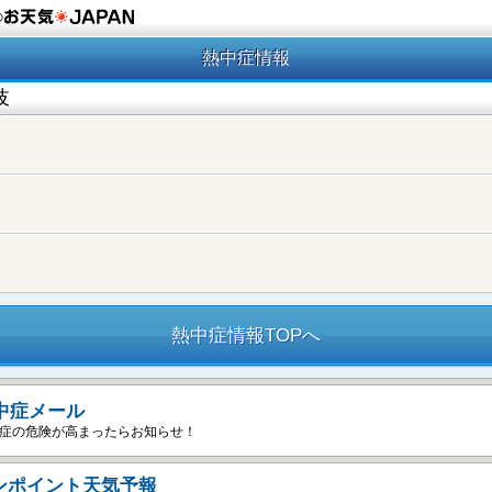
の
熱中症情報
岐
熱中症情報TOPへ
中症メール
症の危険が高まったらお知らせ！
ンポイント天気予報