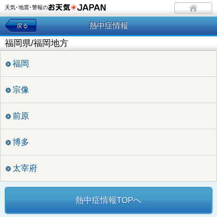
天気･地震･警報の
熱中症情報
戻る
福岡県/福岡地方
福岡
宗像
前原
博多
太宰府
熱中症情報TOPへ