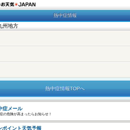
の
熱中症情報
九州地方
熱中症情報TOPへ
中症メール
症の危険が高まったらお知らせ！
ンポイント天気予報