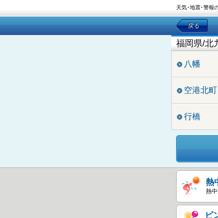
天気･地震･警報
戻る
福岡県/北
八幡
空港北町
行橋
熱
熱中
ピ