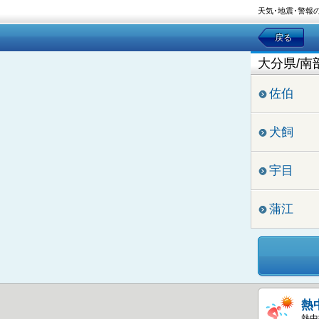
天気･地震･警報
戻る
大分県/南
佐伯
犬飼
宇目
蒲江
熱
熱中