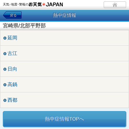
天気･地震･警報の
熱中症情報
戻る
宮崎県/北部平野部
延岡
古江
日向
高鍋
西都
熱中症情報TOPへ