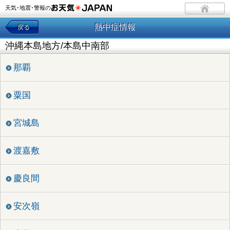
天気･地震･警報の
熱中症情報
戻る
沖縄本島地方/本島中南部
那覇
粟国
宮城島
渡嘉敷
慶良間
安次嶺