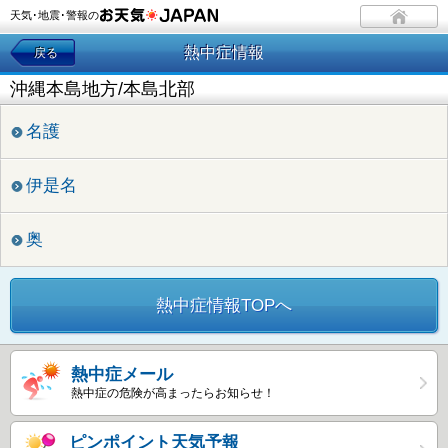
天気･地震･警報の
熱中症情報
戻る
沖縄本島地方/本島北部
名護
伊是名
奥
熱中症情報TOPへ
熱中症メール
熱中症の危険が高まったらお知らせ！
ピンポイント天気予報