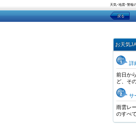
天気･地震･警報
戻る
お天気J
詳
前日か
ど、そ
サ
雨雲レー
のすべ