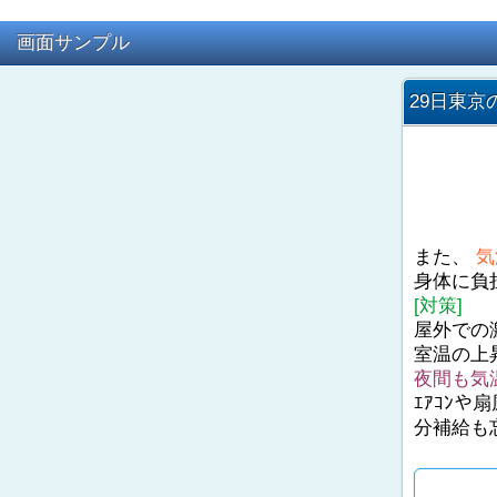
画面サンプル
29日東京
また、
気
身体に負
[対策]
屋外での
室温の上
夜間も気
ｴｱｺﾝ
分補給も