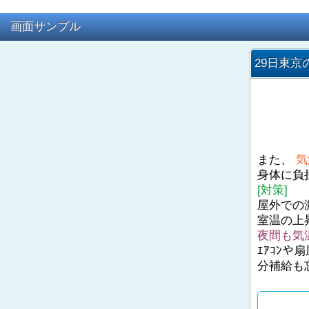
画面サンプル
29日東京
また、
気
身体に負
[対策]
屋外での
室温の上
夜間も気
ｴｱｺﾝ
分補給も