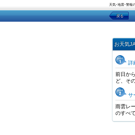
天気･地震･警報
戻る
お天気J
詳
前日か
ど、そ
サ
雨雲レー
のすべ