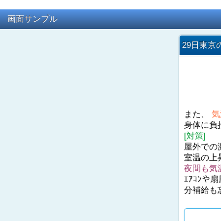
画面サンプル
29日東京
また、
気
身体に負
[対策]
屋外での
室温の上
夜間も気
ｴｱｺﾝ
分補給も