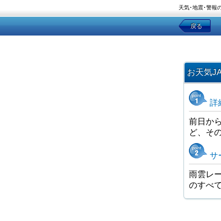
天気･地震･警報
戻る
お天気J
詳
前日か
ど、そ
サ
雨雲レー
のすべ