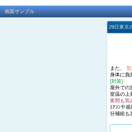
画面サンプル
29日東京
また、
気
身体に負
[対策]
屋外での
室温の上
夜間も気
ｴｱｺﾝ
分補給も