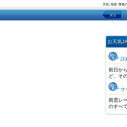
天気･地震･警報
戻る
お天気J
詳
前日か
ど、そ
サ
雨雲レー
のすべ