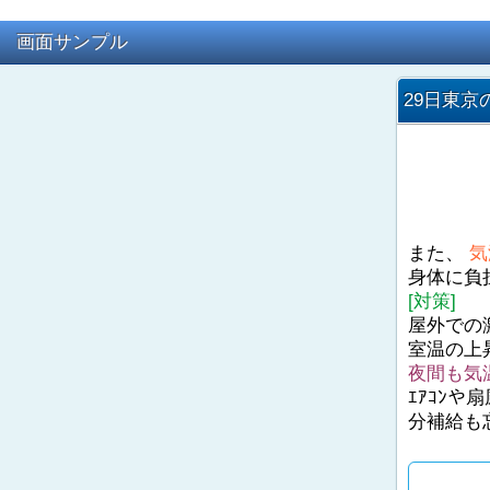
画面サンプル
29日東京
また、
気
身体に負
[対策]
屋外での
室温の上
夜間も気
ｴｱｺﾝ
分補給も