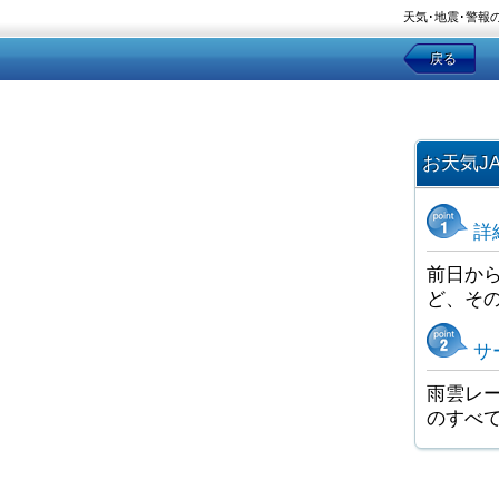
天気･地震･警報
戻る
お天気J
詳
前日か
ど、そ
サ
雨雲レー
のすべ