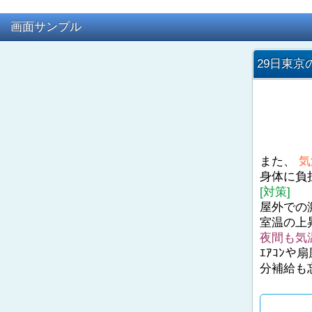
画面サンプル
29日東京
また、
気
身体に負
[対策]
屋外での
室温の上
夜間も気
ｴｱｺﾝ
分補給も