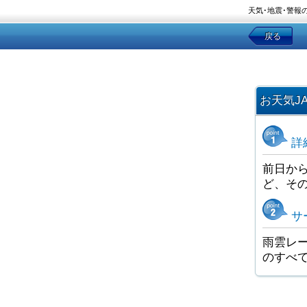
天気･地震･警報
戻る
お天気J
詳
前日か
ど、そ
サ
雨雲レー
のすべ