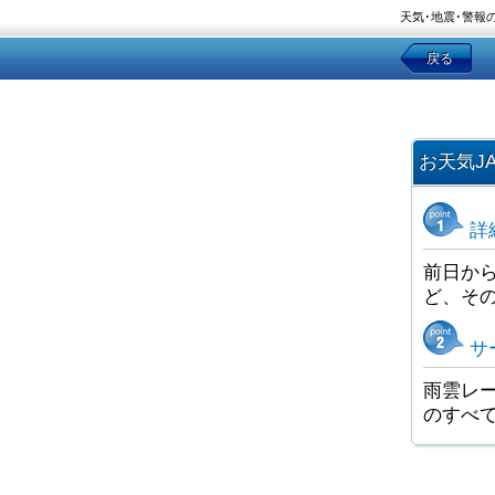
天気･地震･警報
戻る
お天気J
詳
前日か
ど、そ
サ
雨雲レー
のすべ