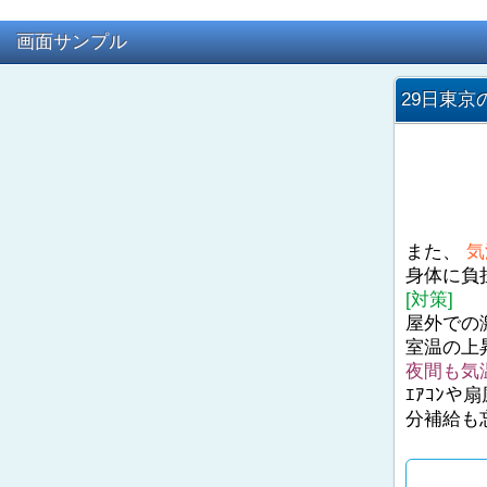
画面サンプル
29日東京
また、
気
身体に負
[対策]
屋外での
室温の上
夜間も気
ｴｱｺﾝ
分補給も