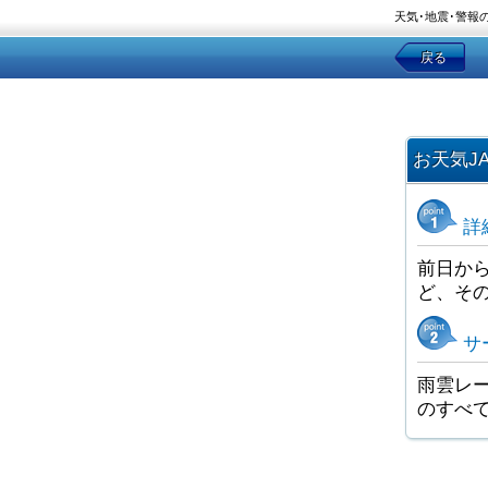
天気･地震･警報
戻る
お天気J
詳
前日か
ど、そ
サ
雨雲レー
のすべ