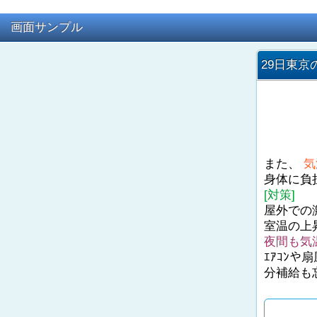
画面サンプル
29日東京
また、
気
身体に負
[対策]
屋外での
室温の上
夜間も気
ｴｱｺﾝ
分補給も