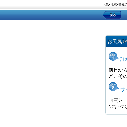
天気･地震･警報
戻る
お天気J
詳
前日か
ど、そ
サ
雨雲レー
のすべ