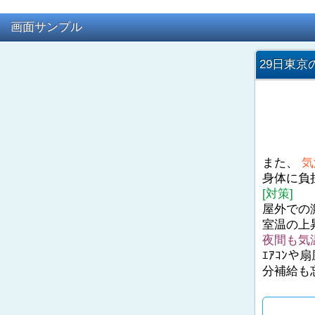
画面サンプル
29日東京
また、
気
身体に負
[対策]
屋外での
室温の上
夜間も気
ｴｱｺﾝ
分補給も