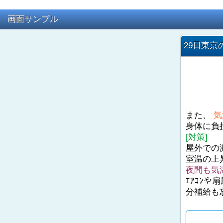
画面サンプル
29日東京
また、
気
身体に負
[対策]
屋外での
室温の上
夜間も気
ｴｱｺﾝ
分補給も