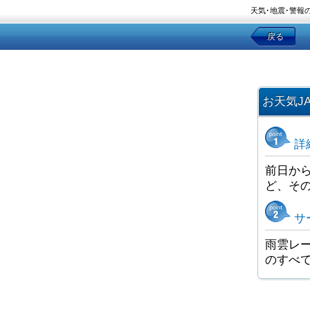
天気･地震･警報
戻る
お天気J
詳
前日か
ど、そ
サ
雨雲レー
のすべ