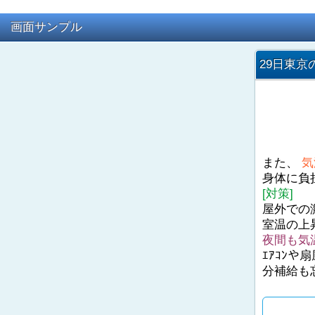
画面サンプル
29日東京
また、
気
身体に負
[対策]
屋外での
室温の上
夜間も気
ｴｱｺﾝ
分補給も