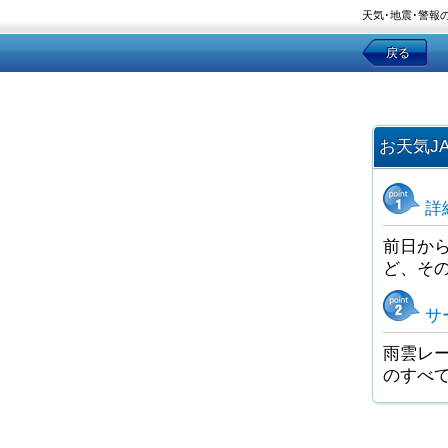
天気･地震･警報
戻る
お天気J
詳
前日か
ど、そ
サ
雨雲レー
のすべ