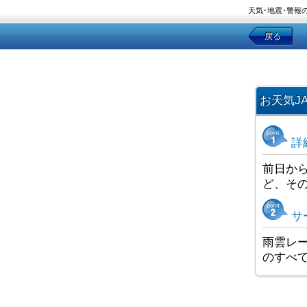
天気･地震･警報
戻る
お天気J
詳
前日か
ど、そ
サ
雨雲レー
のすべ