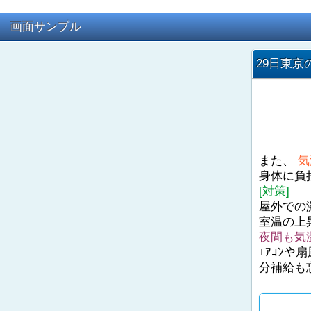
画面サンプル
29日東京
また、
気
身体に負
[対策]
屋外での
室温の上
夜間も気
ｴｱｺﾝ
分補給も