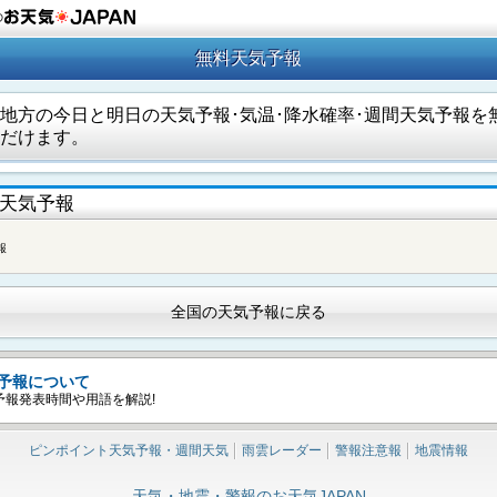
の
無料天気予報
地方の今日と明日の天気予報･気温･降水確率･週間天気予報を
だけます。
天気予報
報
全国の天気予報に戻る
予報について
予報発表時間や用語を解説!
ピンポイント天気予報・週間天気
雨雲レーダー
警報注意報
地震情報
天気・地震・警報のお天気JAPAN