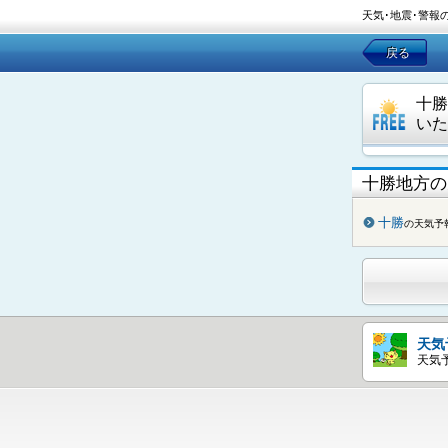
天気･地震･警報
戻る
十勝
いた
十勝地方の
十勝
の天気予
天気
天気