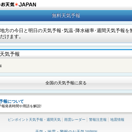
の
無料天気予報
地方の今日と明日の天気予報･気温･降水確率･週間天気予報を
だけます。
天気予報
報
全国の天気予報に戻る
予報について
予報発表時間や用語を解説!
ピンポイント天気予報・週間天気
雨雲レーダー
警報注意報
地震情報
天気・地震・警報のお天気JAPAN