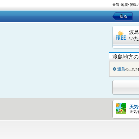
天気･地震･警報
戻る
渡島
いた
渡島地方の
渡島
の天気予
天気
天気