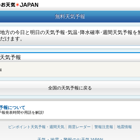
の
無料天気予報
地方の今日と明日の天気予報･気温･降水確率･週間天気予報を
だけます。
天気予報
報
全国の天気予報に戻る
予報について
予報発表時間や用語を解説!
ピンポイント天気予報・週間天気
雨雲レーダー
警報注意報
地震情報
天気・地震・警報のお天気JAPAN