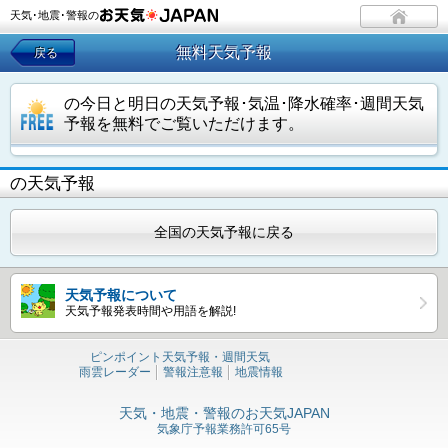
天気･地震･警報の
無料天気予報
戻る
の今日と明日の天気予報･気温･降水確率･週間天気
予報を無料でご覧いただけます。
の天気予報
全国の天気予報に戻る
天気予報について
天気予報発表時間や用語を解説!
ピンポイント天気予報・週間天気
雨雲レーダー
警報注意報
地震情報
天気・地震・警報のお天気JAPAN
気象庁予報業務許可65号