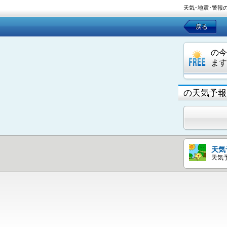
天気･地震･警報
戻る
の今
ます
の天気予報
天気
天気