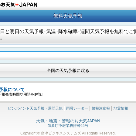
の
無料天気予報
日と明日の天気予報･気温･降水確率･週間天気予報を無料でご
。
全国の天気予報に戻る
予報について
予報発表時間や用語を解説!
ピンポイント天気予報・週間天気
雨雲レーダー
警報注意報
地震情報
天気・地震・警報のお天気JAPAN
気象庁予報業務許可65号
Copyright © 島津ビジネスシステムズ
All Rights Reserved.