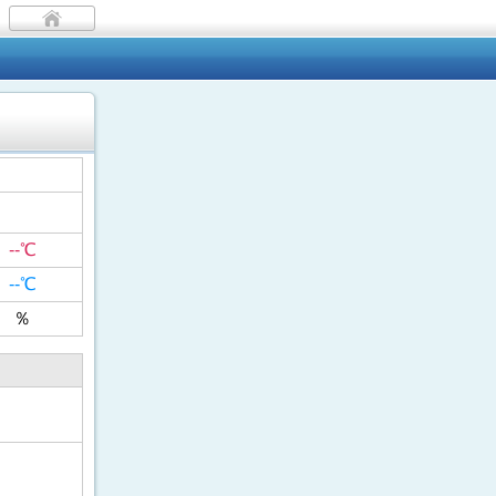
--℃
--℃
％