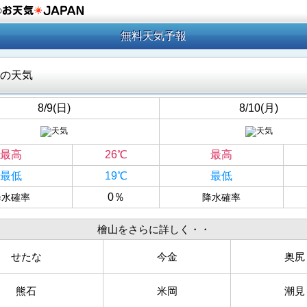
の
無料天気予報
の天気
8/9(日)
8/10(月)
最高
26℃
最高
最低
19℃
最低
0％
降水確率
降水確率
檜山をさらに詳しく・・
せたな
今金
奥尻
熊石
米岡
潮見