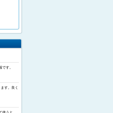
報です。
きます。良く
て使うと、