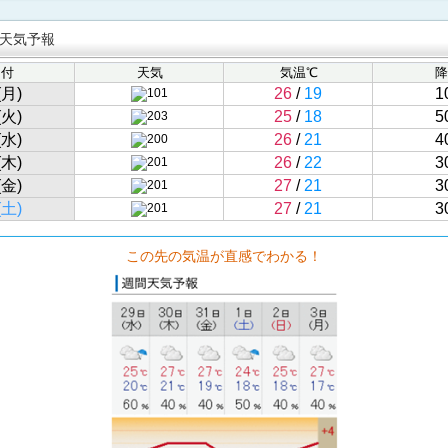
天気予報
日付
天気
気温℃
降
(月)
26
/
19
1
(火)
25
/
18
5
(水)
26
/
21
4
(木)
26
/
22
3
(金)
27
/
21
3
(土)
27
/
21
3
この先の気温が直感でわかる！