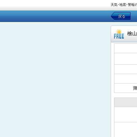
天気･地震･警報
戻る
檜山