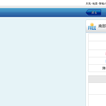
天気･地震･警報
戻る
南部
降