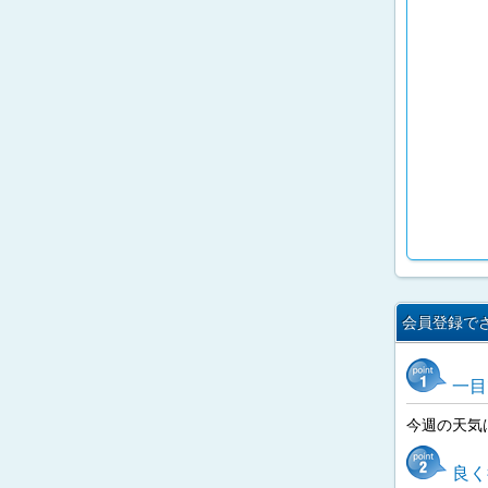
会員登録で
一目
今週の天気
良く