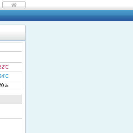
32℃
24℃
20％