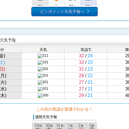
ピンポイント天気予報へ
天気予報
日付
天気
気温℃
降
金)
32
/
24
2
(土)
32
/
23
3
(日)
31
/
23
3
(月)
28
/
22
3
(火)
27
/
21
3
(水)
27
/
21
3
(木)
29
/
21
4
この先の気温が直感でわかる！