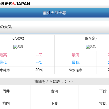
の
無料天気予報
の天気
8/6(木)
8/7(金)
最高
--℃
最高
最低
--℃
最低
20％
水確率
降水確率
南部をさらに詳しく・・
門井
古河
下館
柿岡
下妻
常総