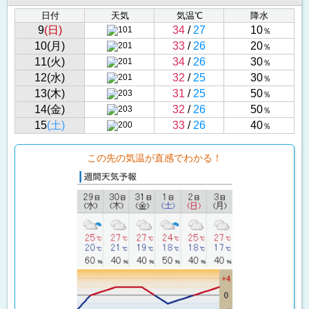
日付
天気
気温℃
降水
9
(日)
34
/
27
10
％
10(月)
33
/
26
20
％
11(火)
34
/
26
30
％
12(水)
32
/
25
30
％
13(木)
31
/
25
50
％
14(金)
32
/
26
50
％
15
(土)
33
/
26
40
％
この先の気温が直感でわかる！