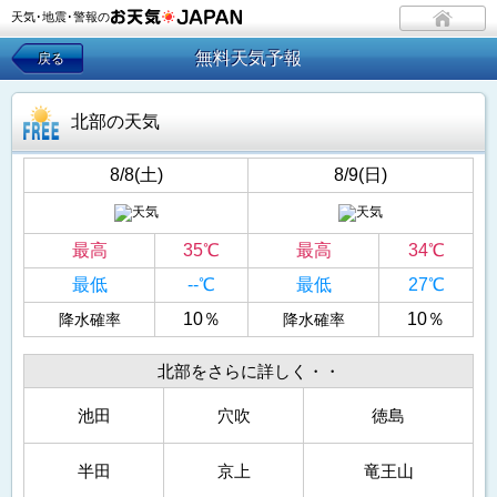
天気･地震･警報の
無料天気予報
戻る
北部の天気
8/8(土)
8/9(日)
最高
35℃
最高
34℃
最低
--℃
最低
27℃
10％
10％
降水確率
降水確率
北部をさらに詳しく・・
池田
穴吹
徳島
半田
京上
竜王山