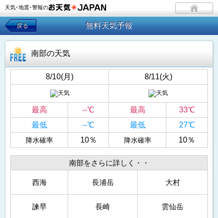
天気･地震･警報の
無料天気予報
戻る
南部の天気
8/10(月)
8/11(火)
最高
--℃
最高
33℃
最低
--℃
最低
27℃
10％
10％
降水確率
降水確率
南部をさらに詳しく・・
西海
長浦岳
大村
諫早
長崎
雲仙岳