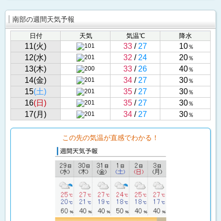
南部の週間天気予報
日付
天気
気温℃
降水
11(火)
33
/
27
10
％
12(水)
32
/
24
20
％
13(木)
33
/
26
40
％
14(金)
34
/
27
30
％
15
(土)
35
/
27
30
％
16
(日)
35
/
27
30
％
17(月)
34
/
27
30
％
この先の気温が直感でわかる！