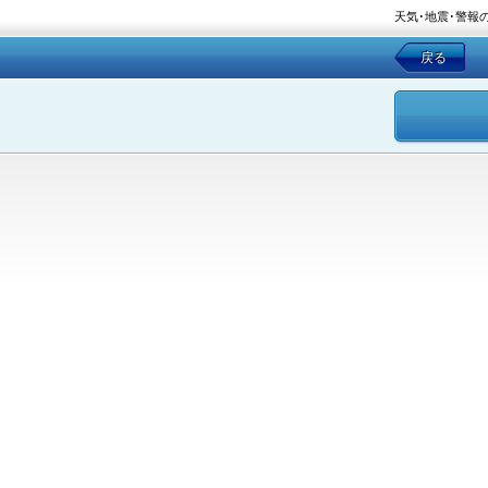
天気･地震･警報
戻る