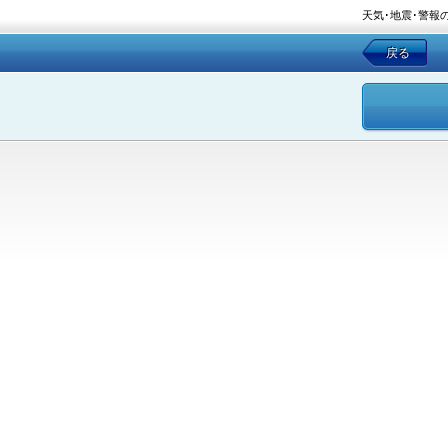
天気･地震･警報
戻る