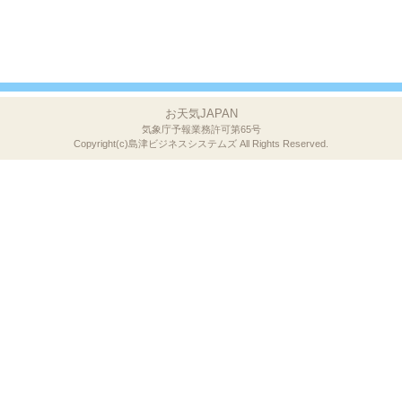
お天気JAPAN
気象庁予報業務許可第65号
Copyright(c)島津ビジネスシステムズ
All Rights Reserved.