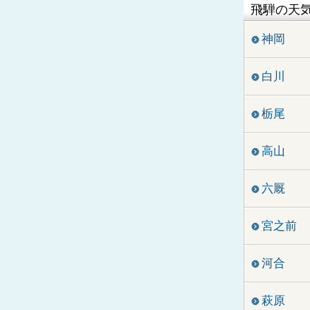
飛騨の天
神岡
白川
栃尾
高山
六厩
宮之前
河合
萩原