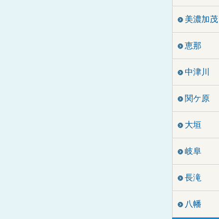
美濃加茂
恵那
中津川
関ケ原
大垣
岐阜
長滝
八幡