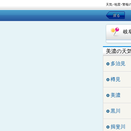
天気･地震･警報
戻る
岐
美濃の天
多治見
樽見
美濃
黒川
揖斐川