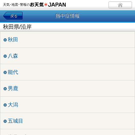
天気･地震･警報の
熱中症情報
戻る
秋田県/沿岸
秋田
八森
能代
男鹿
大潟
五城目