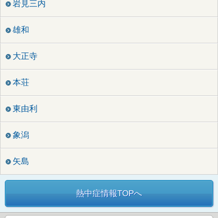
岩見三内
雄和
大正寺
本荘
東由利
象潟
矢島
熱中症情報TOPへ