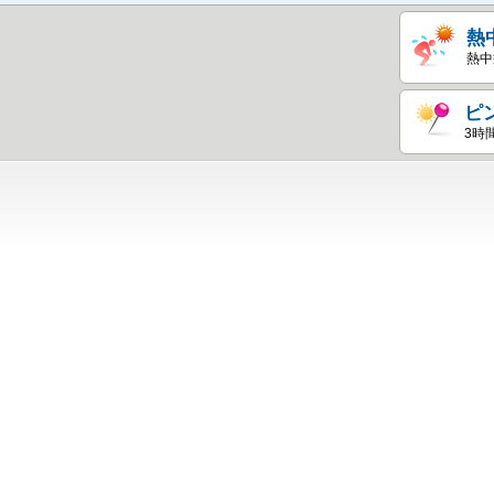
熱
熱中
ピ
3時