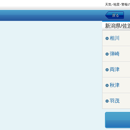
天気･地震･警報
戻る
新潟県/佐
相川
弾崎
両津
秋津
羽茂